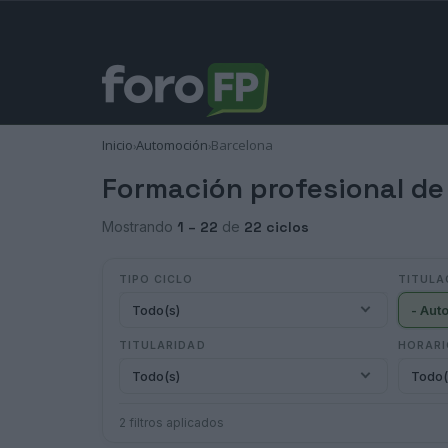
Inicio
Automoción
Barcelona
›
›
Formación profesional de
Mostrando
1 – 22
de
22 ciclos
TIPO CICLO
TITULA
Todo(s)
- Aut
TITULARIDAD
HORAR
Todo(s)
Todo(
2 filtros aplicados