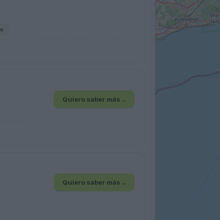
do
Quiero saber más
→
Quiero saber más
→