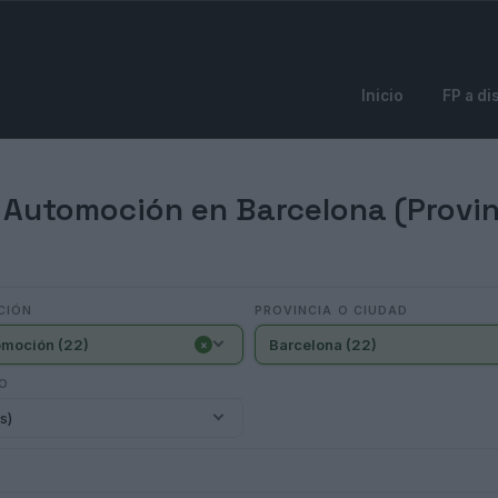
Inicio
FP a di
 Automoción en Barcelona (Provin
CIÓN
PROVINCIA O CIUDAD
omoción (22)
Barcelona (22)
×
IO
s)