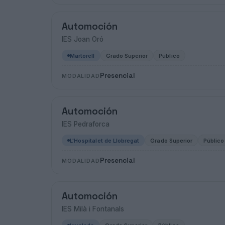
Automoción
IES Joan Oró
Martorell
Grado Superior
Público
Presencial
MODALIDAD
Automoción
IES Pedraforca
L'Hospitalet de Llobregat
Grado Superior
Público
Presencial
MODALIDAD
Automoción
IES Milà i Fontanals