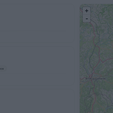
+
-
ico