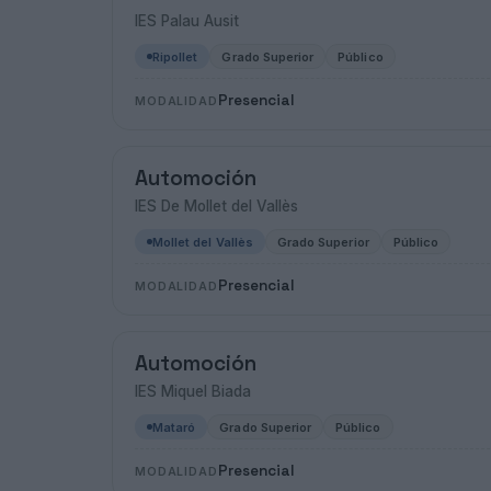
IES Palau Ausit
Ripollet
Grado Superior
Público
Presencial
MODALIDAD
Automoción
IES De Mollet del Vallès
Mollet del Vallès
Grado Superior
Público
Presencial
MODALIDAD
Automoción
IES Miquel Biada
Mataró
Grado Superior
Público
Presencial
MODALIDAD