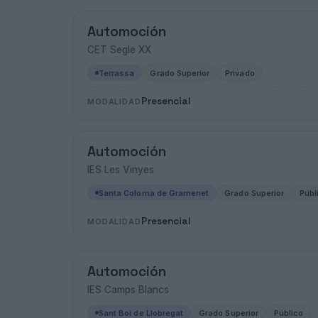
Automoción
CET Segle XX
Terrassa
Grado Superior
Privado
Presencial
MODALIDAD
Automoción
IES Les Vinyes
Santa Coloma de Gramenet
Grado Superior
Públ
Presencial
MODALIDAD
Automoción
IES Camps Blancs
Sant Boi de Llobregat
Grado Superior
Público