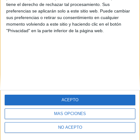
tiene el derecho de rechazar tal procesamiento. Sus
preferencias se aplicarán solo a este sitio web. Puede cambiar
sus preferencias o retirar su consentimiento en cualquier
momento volviendo a este sitio y haciendo clic en el botón
"Privacidad" en la parte inferior de la página web.
Contáctanos
Dirección:
Diego de León 47, 28006 Madrid
Phone:
+34 91 593 2767
Email:
info@forofp.es
Información legal
Aviso legal
ACEPTO
Política de privacidad
Condiciones generales de contratación
MÁS OPCIONES
Política de cookies
NO ACEPTO