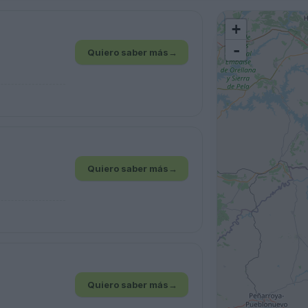
+
-
Quiero saber más
→
Quiero saber más
→
Quiero saber más
→