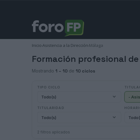
Inicio
Asistencia a la Dirección
Málaga
›
›
Formación profesional de 
Mostrando
1 – 10
de
10 ciclos
TIPO CICLO
TITULA
Todo(s)
TITULARIDAD
HORAR
Todo(s)
Todo(
2 filtros aplicados