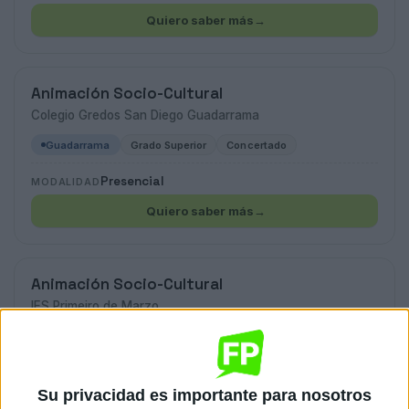
Quiero saber más
→
Animación Socio-Cultural
Colegio Gredos San Diego Guadarrama
Guadarrama
Grado Superior
Concertado
Presencial
MODALIDAD
Quiero saber más
→
Animación Socio-Cultural
IES Primeiro de Marzo
Baiona
Grado Superior
Público
Presencial
MODALIDAD
Su privacidad es importante para nosotros