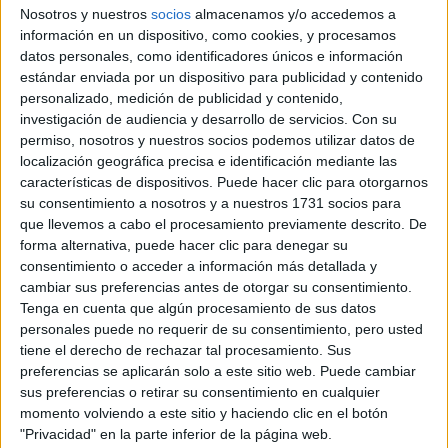
Nosotros y nuestros
socios
almacenamos y/o accedemos a
Animación Socio-Cultural
información en un dispositivo, como cookies, y procesamos
datos personales, como identificadores únicos e información
IES A Pontepedriña
estándar enviada por un dispositivo para publicidad y contenido
Santiago de Compostela
Grado Superior
Público
personalizado, medición de publicidad y contenido,
investigación de audiencia y desarrollo de servicios.
Con su
Presencial
MODALIDAD
permiso, nosotros y nuestros socios podemos utilizar datos de
localización geográfica precisa e identificación mediante las
características de dispositivos. Puede hacer clic para otorgarnos
Animación Socio-Cultural
su consentimiento a nosotros y a nuestros 1731 socios para
que llevemos a cabo el procesamiento previamente descrito. De
CIFP Ánxel Casal - Monte Alto
forma alternativa, puede hacer clic para denegar su
A Coruña
Grado Superior
Público
consentimiento o acceder a información más detallada y
cambiar sus preferencias antes de otorgar su consentimiento.
Presencial
MODALIDAD
Tenga en cuenta que algún procesamiento de sus datos
personales puede no requerir de su consentimiento, pero usted
tiene el derecho de rechazar tal procesamiento. Sus
Animación Socio-Cultural
preferencias se aplicarán solo a este sitio web. Puede cambiar
sus preferencias o retirar su consentimiento en cualquier
IES Francisco de Orellana
momento volviendo a este sitio y haciendo clic en el botón
Trujillo
Grado Superior
Público
"Privacidad" en la parte inferior de la página web.