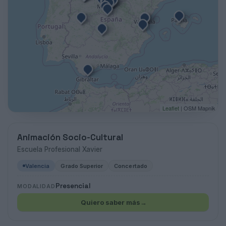
Leaflet
| OSM Mapnik
Animación Socio-Cultural
Escuela Profesional Xavier
Valencia
Grado Superior
Concertado
Presencial
MODALIDAD
Quiero saber más
→