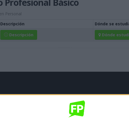
o Profesional Básico
gen Personal
Descripción
Dónde se estudi
Descripción
Dónde
estud
mación legal
gal
de privacidad
nes generales de contratación
 de cookies