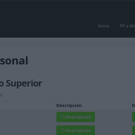
Inicio
FP a di
rsonal
o Superior
al
Descripción
D
Descripción
Descripción