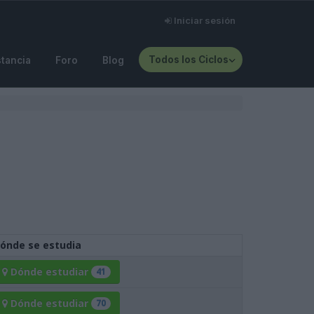
Iniciar sesión
Todos los Ciclos
stancia
Foro
Blog
ónde se estudia
Dónde
estudiar
41
Dónde
estudiar
70