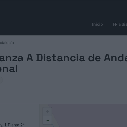
Inicio
FP a di
ndalucía
anza A Distancia de Anda
onal
+
-
y, 1. Planta 2ª