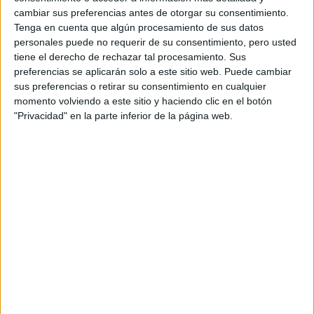
Ciclos de Grado Medio
cambiar sus preferencias antes de otorgar su consentimiento.
4 ciclos
Tenga en cuenta que algún procesamiento de sus datos
personales puede no requerir de su consentimiento, pero usted
Estética y Belleza
tiene el derecho de rechazar tal procesamiento. Sus
preferencias se aplicarán solo a este sitio web. Puede cambiar
Torrelavega
Grado Medio
sus preferencias o retirar su consentimiento en cualquier
momento volviendo a este sitio y haciendo clic en el botón
Nocturno
"Privacidad" en la parte inferior de la página web.
HORARIO
Presencial
MODALIDAD
Instalaciones de Telecomunicaciones
Torrelavega
Grado Medio
Diurno
HORARIO
Presencial
MODALIDAD