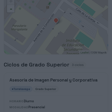
+
-
Leaflet
| OSM Mapnik
Ciclos de Grado Superior
3 ciclos
Asesoría de Imagen Personal y Corporativa
Torrelavega
Grado Superior
Diurno
HORARIO
Presencial
MODALIDAD