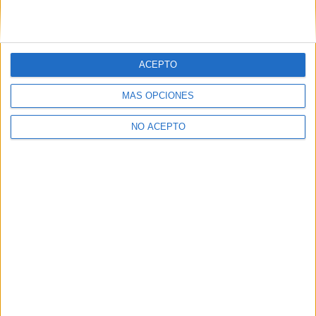
1 ciclo
Peluquería y estética
ACEPTO
Torrelavega
Título Profesional Básico
MÁS OPCIONES
Diurno
HORARIO
Presencial
MODALIDAD
NO ACEPTO
Inicie sesión
o
regístrese
para comentar