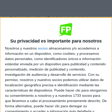
Automatización y Robótica Industrial
Torrelavega
Grado Superior
Diurno
HORARIO
Su privacidad es importante para nosotros
Presencial
MODALIDAD
Nosotros y nuestros
socios
almacenamos y/o accedemos a
información en un dispositivo, como cookies, y procesamos
datos personales, como identificadores únicos e información
estándar enviada por un dispositivo para publicidad y contenido
Estética Integral y Bienestar
personalizado, medición de publicidad y contenido,
investigación de audiencia y desarrollo de servicios.
Con su
Torrelavega
Grado Superior
permiso, nosotros y nuestros socios podemos utilizar datos de
localización geográfica precisa e identificación mediante las
Diurno
HORARIO
características de dispositivos. Puede hacer clic para otorgarnos
Presencial
MODALIDAD
su consentimiento a nosotros y a nuestros 1733 socios para
que llevemos a cabo el procesamiento previamente descrito. De
forma alternativa, puede hacer clic para denegar su
consentimiento o acceder a información más detallada y