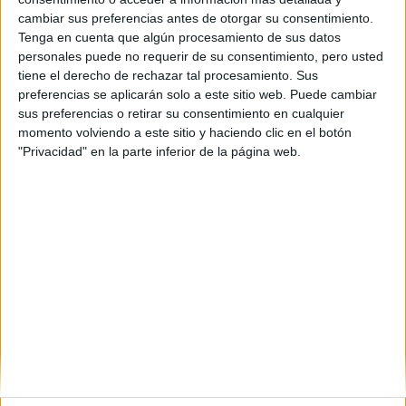
Diurno
HORARIO
cambiar sus preferencias antes de otorgar su consentimiento.
Presencial
MODALIDAD
Tenga en cuenta que algún procesamiento de sus datos
personales puede no requerir de su consentimiento, pero usted
tiene el derecho de rechazar tal procesamiento. Sus
preferencias se aplicarán solo a este sitio web. Puede cambiar
sus preferencias o retirar su consentimiento en cualquier
momento volviendo a este sitio y haciendo clic en el botón
Inicie sesión
o
regístrese
para comentar
"Privacidad" en la parte inferior de la página web.
Contáctanos
Dirección:
Diego de León 47, 28006 Madrid
Phone:
+34 91 593 2767
Email:
info@forofp.es