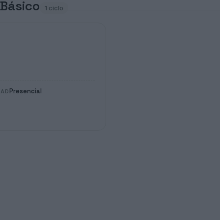
 Básico
1 ciclo
Presencial
DAD