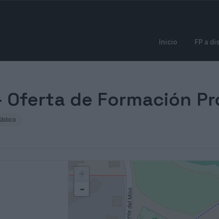
Inicio
FP a di
 - Oferta de Formación Pr
úblico
+
-