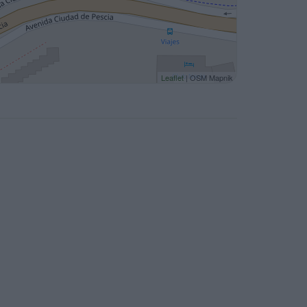
Leaflet
| OSM Mapnik