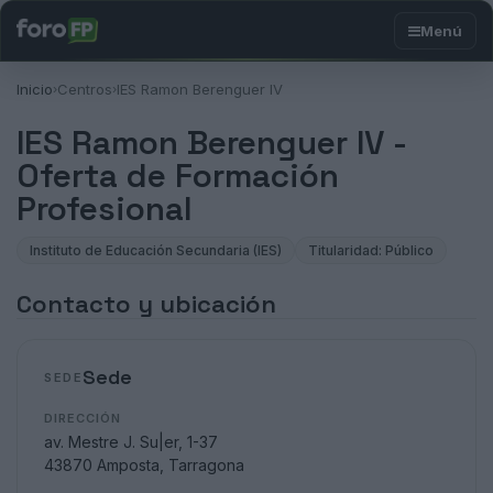
Inicio
Centros
IES Ramon Berenguer IV
›
›
IES Ramon Berenguer IV -
Oferta de Formación
Profesional
Instituto de Educación Secundaria (IES)
Titularidad: Público
Contacto y ubicación
Sede
SEDE
DIRECCIÓN
av. Mestre J. Su|er, 1-37
43870 Amposta, Tarragona