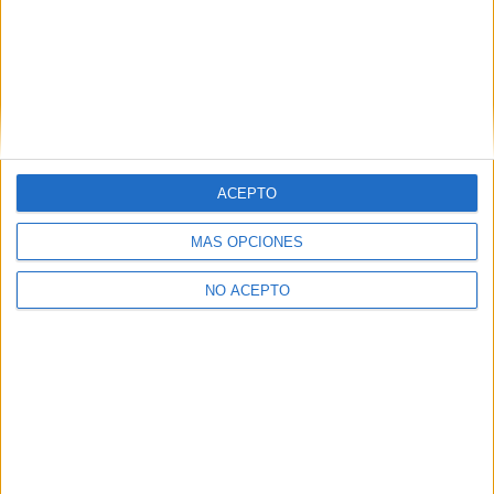
Contáctanos
Dirección:
Diego de León 47, 28006 Madrid
ACEPTO
Phone:
+34 91 593 2767
MÁS OPCIONES
Email:
info@forofp.es
NO ACEPTO
Información legal
Aviso legal
Política de privacidad
Condiciones generales de contratación
Política de cookies