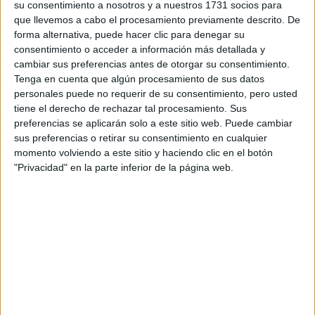
su consentimiento a nosotros y a nuestros 1731 socios para
Presencial
MODALIDAD
que llevemos a cabo el procesamiento previamente descrito. De
forma alternativa, puede hacer clic para denegar su
consentimiento o acceder a información más detallada y
Ciclos de Grado Medio
cambiar sus preferencias antes de otorgar su consentimiento.
1 ciclo
Tenga en cuenta que algún procesamiento de sus datos
personales puede no requerir de su consentimiento, pero usted
tiene el derecho de rechazar tal procesamiento. Sus
Cuidados Auxiliares de Enfermería
preferencias se aplicarán solo a este sitio web. Puede cambiar
Amposta
Grado Medio
sus preferencias o retirar su consentimiento en cualquier
momento volviendo a este sitio y haciendo clic en el botón
"Privacidad" en la parte inferior de la página web.
Diurno
HORARIO
Presencial
MODALIDAD
Inicie sesión
o
regístrese
para comentar