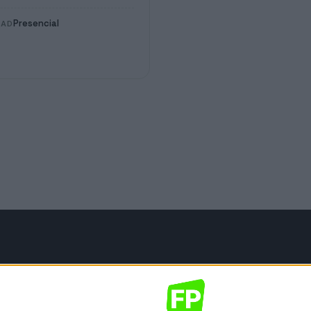
Presencial
DAD
mación legal
gal