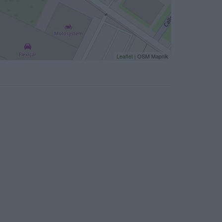
Leaflet
| OSM Mapnik