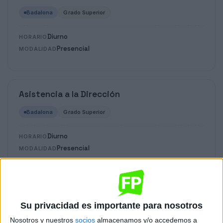
Badalona
Grado Superior
Diurno
HORARIO
Presencial
MODALIDAD
Asistencia a la Dirección
Badalona
Grado Superior
Diurno
HORARIO
Presencial
MODALIDAD
Desarrollo de Aplicaciones Web
Su privacidad es importante para nosotros
Badalona
Grado Superior
Nosotros y nuestros
socios
almacenamos y/o accedemos a