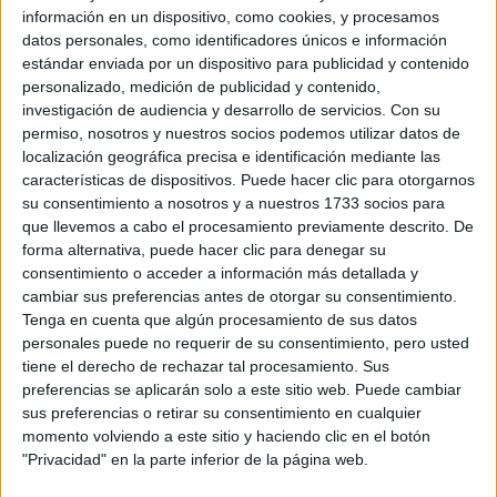
información en un dispositivo, como cookies, y procesamos
Diurno
HORARIO
datos personales, como identificadores únicos e información
Presencial
MODALIDAD
estándar enviada por un dispositivo para publicidad y contenido
personalizado, medición de publicidad y contenido,
investigación de audiencia y desarrollo de servicios.
Con su
permiso, nosotros y nuestros socios podemos utilizar datos de
Diseño y Amueblamiento
localización geográfica precisa e identificación mediante las
características de dispositivos. Puede hacer clic para otorgarnos
Badalona
Grado Superior
su consentimiento a nosotros y a nuestros 1733 socios para
que llevemos a cabo el procesamiento previamente descrito. De
forma alternativa, puede hacer clic para denegar su
Diurno
HORARIO
consentimiento o acceder a información más detallada y
Presencial
MODALIDAD
cambiar sus preferencias antes de otorgar su consentimiento.
Tenga en cuenta que algún procesamiento de sus datos
personales puede no requerir de su consentimiento, pero usted
tiene el derecho de rechazar tal procesamiento. Sus
Eficiencia Energética y Energía Solar Térmica
preferencias se aplicarán solo a este sitio web. Puede cambiar
sus preferencias o retirar su consentimiento en cualquier
Badalona
Grado Superior
momento volviendo a este sitio y haciendo clic en el botón
"Privacidad" en la parte inferior de la página web.
Diurno
HORARIO