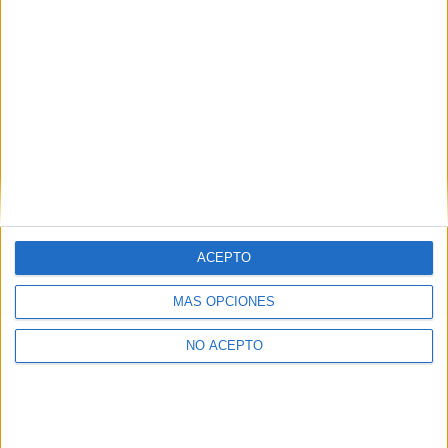
Instalación y Amueblamiento
Badalona
Grado Medio
Diurno
HORARIO
Presencial
MODALIDAD
Instalaciones de Producción de Calor
ACEPTO
Badalona
Grado Medio
MÁS OPCIONES
Diurno
HORARIO
NO ACEPTO
Presencial
MODALIDAD
Instalaciones de Telecomunicaciones