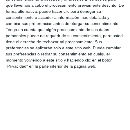
Ciclos de Grado Medio
1 ciclo
que llevemos a cabo el procesamiento previamente descrito. De
forma alternativa, puede hacer clic para denegar su
consentimiento o acceder a información más detallada y
Atención a Personas en Situación de
cambiar sus preferencias antes de otorgar su consentimiento.
Dependencia
Tenga en cuenta que algún procesamiento de sus datos
Villajoyosa/la Vila Joiosa
Grado Medio
personales puede no requerir de su consentimiento, pero usted
tiene el derecho de rechazar tal procesamiento. Sus
preferencias se aplicarán solo a este sitio web. Puede cambiar
Diurno
HORARIO
sus preferencias o retirar su consentimiento en cualquier
Presencial
MODALIDAD
momento volviendo a este sitio y haciendo clic en el botón
"Privacidad" en la parte inferior de la página web.
Quiero saber más
→
Ciclos de Título Profesional Básico
4 ciclos
Actividades Marítimo-Pesqueras
Villajoyosa/la Vila Joiosa
Título Profesional Básico