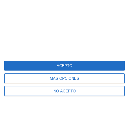
Villajoyosa/la Vila Joiosa
Título Profesional Básico
Diurno
HORARIO
Presencial
MODALIDAD
Quiero saber más
→
ACEPTO
Tapicería y cortinaje
Villajoyosa/la Vila Joiosa
Título Profesional Básico
MÁS OPCIONES
NO ACEPTO
Diurno
HORARIO
Presencial
MODALIDAD
Quiero saber más
→