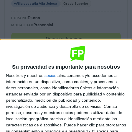
Villajoyosa/la Vila Joiosa
Grado Superior
Diurno
HORARIO
Presencial
MODALIDAD
Quiero saber más
→
Educación Infantil
Su privacidad es importante para nosotros
Villajoyosa/la Vila Joiosa
Grado Superior
Nosotros y nuestros
socios
almacenamos y/o accedemos a
información en un dispositivo, como cookies, y procesamos
datos personales, como identificadores únicos e información
Diurno
HORARIO
estándar enviada por un dispositivo para publicidad y contenido
Presencial
MODALIDAD
personalizado, medición de publicidad y contenido,
investigación de audiencia y desarrollo de servicios.
Con su
Quiero saber más
→
permiso, nosotros y nuestros socios podemos utilizar datos de
localización geográfica precisa e identificación mediante las
características de dispositivos. Puede hacer clic para otorgarnos
su consentimiento a nosotros y a nuestros 1733 socios para