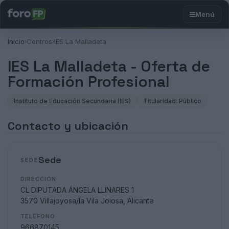
Inicio
Centros
IES La Malladeta
›
›
IES La Malladeta - Oferta de
Formación Profesional
Instituto de Educación Secundaria (IES)
Titularidad: Público
Contacto y ubicación
Sede
SEDE
DIRECCIÓN
CL DIPUTADA ÁNGELA LLINARES 1
3570 Villajoyosa/la Vila Joiosa, Alicante
TELÉFONO
966870145