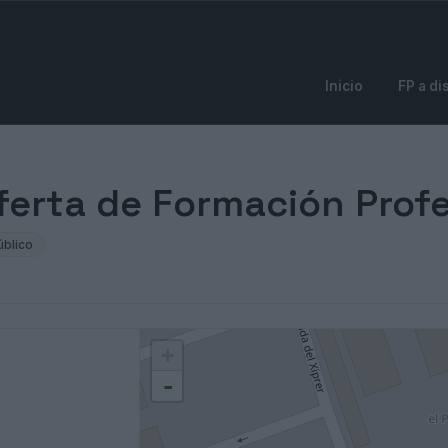
Inicio
FP a di
Oferta de Formación Prof
úblico
+
-