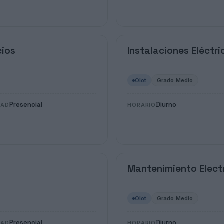
cios
Instalaciones Eléctr
Olot
Grado Medio
Presencial
Diurno
DAD
HORARIO
Mantenimiento Elec
Olot
Grado Medio
Presencial
Diurno
DAD
HORARIO