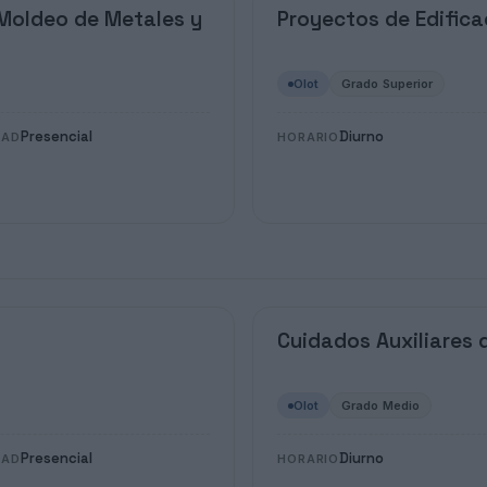
 Moldeo de Metales y
Proyectos de Edifica
Olot
Grado Superior
Presencial
Diurno
DAD
HORARIO
Cuidados Auxiliares 
Olot
Grado Medio
Presencial
Diurno
DAD
HORARIO