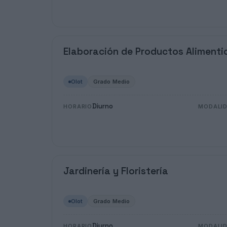
Elaboración de Productos Alimenti
Olot
Grado Medio
Diurno
HORARIO
MODALI
Jardinería y Floristería
Olot
Grado Medio
Diurno
HORARIO
MODALI