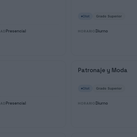
Olot
Grado Superior
Presencial
Diurno
DAD
HORARIO
Patronaje y Moda
Olot
Grado Superior
Presencial
Diurno
DAD
HORARIO