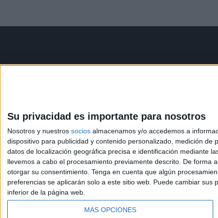
Contáctanos
Infor
Dirección:
Diego de León 47,
Aviso le
28006 Madrid
Política 
Condicio
Su privacidad es importante para nosotros
Phone:
+34 91 593 2767
Política
Nosotros y nuestros
socios
almacenamos y/o accedemos a información
Email:
info@forofp.es
dispositivo para publicidad y contenido personalizado, medición de pu
datos de localización geográfica precisa e identificación mediante l
llevemos a cabo el procesamiento previamente descrito. De forma al
otorgar su consentimiento.
Tenga en cuenta que algún procesamiento
preferencias se aplicarán solo a este sitio web. Puede cambiar sus p
inferior de la página web.
© Compás Mediterráneo SL. Todos los derechos reserv
MÁS OPCIONES