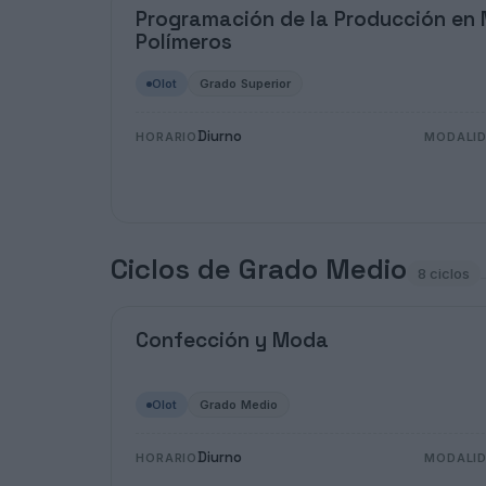
Programación de la Producción en
Polímeros
Olot
Grado Superior
Diurno
HORARIO
MODALI
Ciclos de Grado Medio
8 ciclos
Confección y Moda
Olot
Grado Medio
Diurno
HORARIO
MODALI