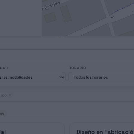
IDAD
HORARIO
sico
0
los
ial
Diseño en Fabricaci