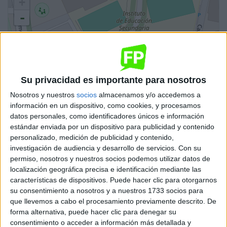
+
-
Su privacidad es importante para nosotros
Nosotros y nuestros
socios
almacenamos y/o accedemos a
información en un dispositivo, como cookies, y procesamos
Leaflet
| OSM Mapnik
datos personales, como identificadores únicos e información
estándar enviada por un dispositivo para publicidad y contenido
Ciclos de Título Profesional Básico
personalizado, medición de publicidad y contenido,
1 ciclo
investigación de audiencia y desarrollo de servicios.
Con su
permiso, nosotros y nuestros socios podemos utilizar datos de
localización geográfica precisa e identificación mediante las
Industrias Alimentarias
características de dispositivos. Puede hacer clic para otorgarnos
su consentimiento a nosotros y a nuestros 1733 socios para
Albuñol
Título Profesional Básico
que llevemos a cabo el procesamiento previamente descrito. De
forma alternativa, puede hacer clic para denegar su
Diurno
HORARIO
consentimiento o acceder a información más detallada y