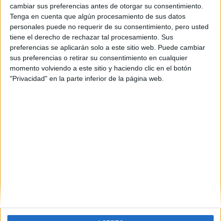
Presencial
MODALIDAD
cambiar sus preferencias antes de otorgar su consentimiento.
Tenga en cuenta que algún procesamiento de sus datos
personales puede no requerir de su consentimiento, pero usted
tiene el derecho de rechazar tal procesamiento. Sus
preferencias se aplicarán solo a este sitio web. Puede cambiar
sus preferencias o retirar su consentimiento en cualquier
Inicie sesión
o
regístrese
para comentar
momento volviendo a este sitio y haciendo clic en el botón
"Privacidad" en la parte inferior de la página web.
Contáctanos
Dirección:
Diego de León 47, 28006 Madrid
Phone:
+34 91 593 2767
Email:
info@forofp.es