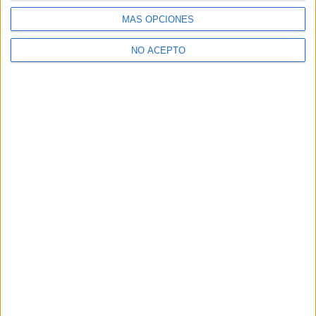
MÁS OPCIONES
Contáctanos
NO ACEPTO
Dirección:
Diego de León 47, 28006 Madrid
Phone:
+34 91 593 2767
Email:
info@forofp.es
Información legal
Aviso legal
Política de privacidad
Condiciones generales de contratación
Política de cookies