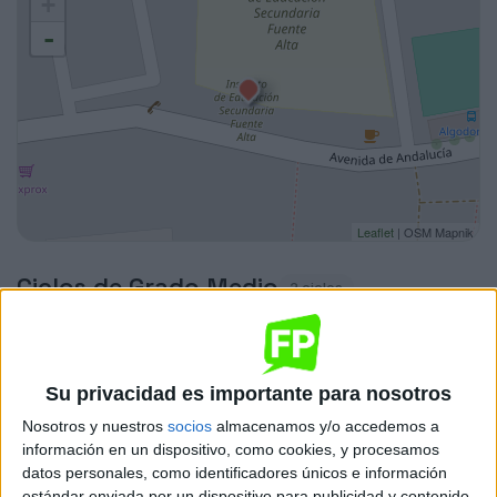
+
-
Leaflet
| OSM Mapnik
Ciclos de Grado Medio
2 ciclos
Electromecánica de Vehículos Automóviles
Su privacidad es importante para nosotros
Algodonales
Grado Medio
Nosotros y nuestros
socios
almacenamos y/o accedemos a
Diurno
información en un dispositivo, como cookies, y procesamos
HORARIO
datos personales, como identificadores únicos e información
Presencial
MODALIDAD
estándar enviada por un dispositivo para publicidad y contenido