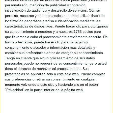
personalizado, medición de publicidad y contenido,
investigación de audiencia y desarrollo de servicios.
Con su
permiso, nosotros y nuestros socios podemos utilizar datos de
Gestión Administrativa
localización geográfica precisa e identificación mediante las
características de dispositivos. Puede hacer clic para otorgarnos
Algodonales
Grado Medio
su consentimiento a nosotros y a nuestros 1733 socios para
que llevemos a cabo el procesamiento previamente descrito. De
Diurno
HORARIO
forma alternativa, puede hacer clic para denegar su
Presencial
MODALIDAD
consentimiento o acceder a información más detallada y
cambiar sus preferencias antes de otorgar su consentimiento.
Tenga en cuenta que algún procesamiento de sus datos
personales puede no requerir de su consentimiento, pero usted
Ciclos de Título Profesional Básico
tiene el derecho de rechazar tal procesamiento. Sus
2 ciclos
preferencias se aplicarán solo a este sitio web. Puede cambiar
sus preferencias o retirar su consentimiento en cualquier
momento volviendo a este sitio y haciendo clic en el botón
Mantenimiento de vehículos
"Privacidad" en la parte inferior de la página web.
Algodonales
Título Profesional Básico
Diurno
HORARIO