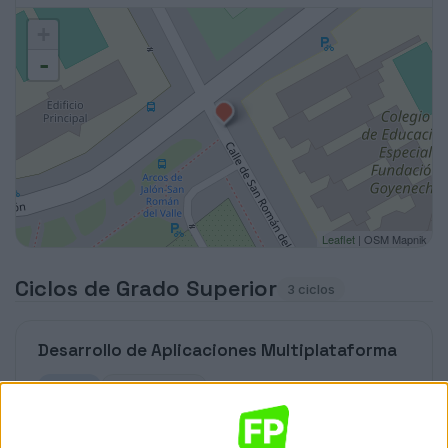
+
-
Leaflet
| OSM Mapnik
Ciclos de Grado Superior
3 ciclos
Desarrollo de Aplicaciones Multiplataforma
Madrid
Grado Superior
Diurno
HORARIO