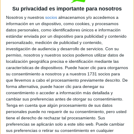
Presencial
MODALIDAD
Su privacidad es importante para nosotros
Nosotros y nuestros
socios
almacenamos y/o accedemos a
información en un dispositivo, como cookies, y procesamos
Gestión Comercial y Márketing
datos personales, como identificadores únicos e información
estándar enviada por un dispositivo para publicidad y contenido
Madrid
Grado Superior
personalizado, medición de publicidad y contenido,
investigación de audiencia y desarrollo de servicios.
Con su
permiso, nosotros y nuestros socios podemos utilizar datos de
Diurno
HORARIO
localización geográfica precisa e identificación mediante las
Presencial
MODALIDAD
características de dispositivos. Puede hacer clic para otorgarnos
su consentimiento a nosotros y a nuestros 1731 socios para
que llevemos a cabo el procesamiento previamente descrito. De
forma alternativa, puede hacer clic para denegar su
Gestión de Ventas y Espacios Comerciales
consentimiento o acceder a información más detallada y
cambiar sus preferencias antes de otorgar su consentimiento.
Madrid
Grado Superior
Tenga en cuenta que algún procesamiento de sus datos
personales puede no requerir de su consentimiento, pero usted
Diurno
HORARIO
tiene el derecho de rechazar tal procesamiento. Sus
Presencial
MODALIDAD
preferencias se aplicarán solo a este sitio web. Puede cambiar
sus preferencias o retirar su consentimiento en cualquier