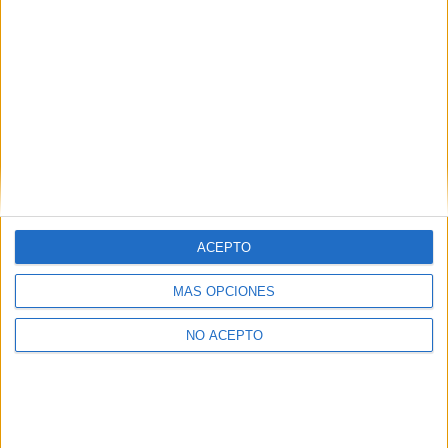
Sistemas Microinformáticos y Redes
Madrid
Grado Medio
Diurno
HORARIO
Presencial
MODALIDAD
ACEPTO
MÁS OPCIONES
Inicie sesión
o
regístrese
para comentar
NO ACEPTO