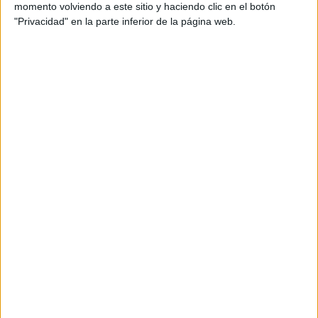
momento volviendo a este sitio y haciendo clic en el botón
"Privacidad" en la parte inferior de la página web.
Ciclos de Grado Medio
3 ciclos
Actividades Comerciales
Madrid
Grado Medio
Diurno
HORARIO
Presencial
MODALIDAD
Comercio
Madrid
Grado Medio
Diurno
HORARIO
Presencial
MODALIDAD