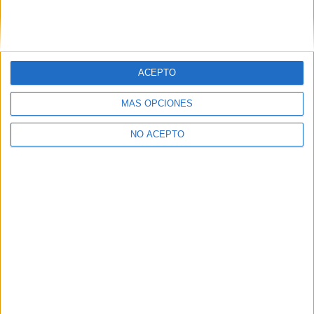
1 ciclo
Electricidad y electrónica
ACEPTO
Calatayud
Título Profesional Básico
MÁS OPCIONES
Diurno
HORARIO
Presencial
NO ACEPTO
MODALIDAD
Inicie sesión
o
regístrese
para comentar