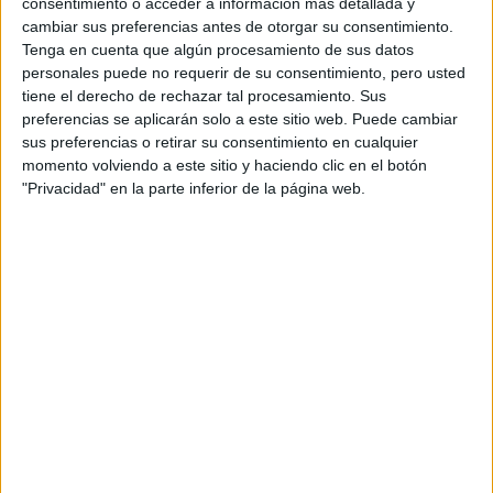
consentimiento o acceder a información más detallada y
cambiar sus preferencias antes de otorgar su consentimiento.
Mecatrónica Industrial
Tenga en cuenta que algún procesamiento de sus datos
personales puede no requerir de su consentimiento, pero usted
Calatayud
Grado Superior
tiene el derecho de rechazar tal procesamiento. Sus
preferencias se aplicarán solo a este sitio web. Puede cambiar
Diurno
sus preferencias o retirar su consentimiento en cualquier
HORARIO
momento volviendo a este sitio y haciendo clic en el botón
Presencial
MODALIDAD
"Privacidad" en la parte inferior de la página web.
Ciclos de Grado Medio
3 ciclos
Gestión Administrativa
Calatayud
Grado Medio
Diurno
HORARIO
Presencial
MODALIDAD