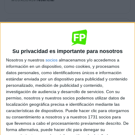
MODALIDAD
Administración y Finanzas
Calatayud
Grado Superior
Su privacidad es importante para nosotros
Diurno
HORARIO
Nosotros y nuestros
socios
almacenamos y/o accedemos a
Presencial
MODALIDAD
información en un dispositivo, como cookies, y procesamos
datos personales, como identificadores únicos e información
estándar enviada por un dispositivo para publicidad y contenido
personalizado, medición de publicidad y contenido,
Desarrollo de Aplicaciones Multiplataforma
investigación de audiencia y desarrollo de servicios.
Con su
permiso, nosotros y nuestros socios podemos utilizar datos de
Calatayud
Grado Superior
localización geográfica precisa e identificación mediante las
características de dispositivos. Puede hacer clic para otorgarnos
Diurno
HORARIO
su consentimiento a nosotros y a nuestros 1731 socios para
Presencial
MODALIDAD
que llevemos a cabo el procesamiento previamente descrito. De
forma alternativa, puede hacer clic para denegar su