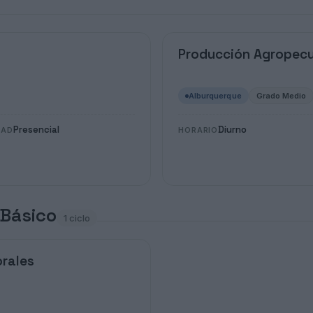
Producción Agropecu
Alburquerque
Grado Medio
Presencial
Diurno
DAD
HORARIO
 Básico
1 ciclo
orales