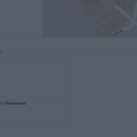
o
Presencial
DAD