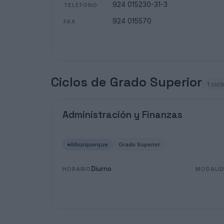
924 015230-31-3
TELÉFONO
924 015570
FAX
Ciclos de Grado Superior
1 cicl
Administración y Finanzas
Alburquerque
Grado Superior
Diurno
HORARIO
MODALI