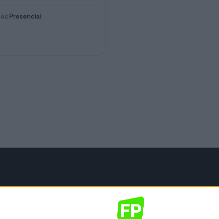
Presencial
DAD
mación legal
gal