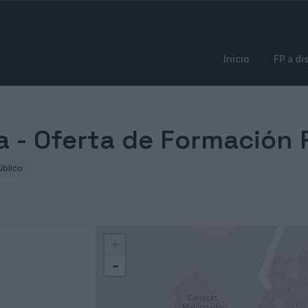
Inicio
FP a di
na - Oferta de Formación 
úblico
+
-