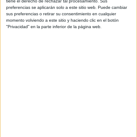
tiene el derecho de rechazar tal procesamiento. Sus
Laboratorio de Diagnóstico Clínico
preferencias se aplicarán solo a este sitio web. Puede cambiar
sus preferencias o retirar su consentimiento en cualquier
Barcelona
Grado Superior
momento volviendo a este sitio y haciendo clic en el botón
"Privacidad" en la parte inferior de la página web.
Diurno
HORARIO
Presencial
MODALIDAD
Radioterapia
Barcelona
Grado Superior
Diurno
HORARIO
Presencial
MODALIDAD
Ciclos de Grado Medio
2 ciclos