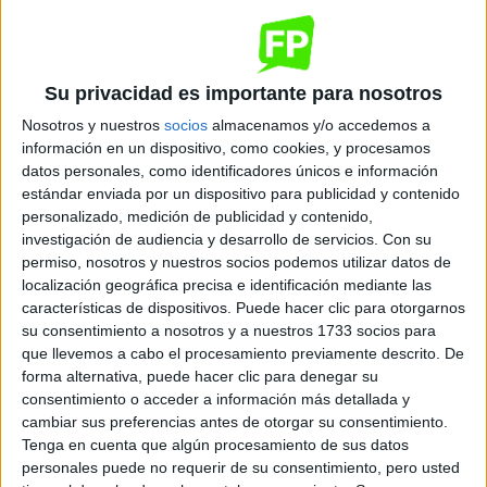
Documentación Sanitaria
Su privacidad es importante para nosotros
Barcelona
Grado Superior
Nosotros y nuestros
socios
almacenamos y/o accedemos a
información en un dispositivo, como cookies, y procesamos
Diurno
datos personales, como identificadores únicos e información
HORARIO
estándar enviada por un dispositivo para publicidad y contenido
Presencial
MODALIDAD
personalizado, medición de publicidad y contenido,
investigación de audiencia y desarrollo de servicios.
Con su
permiso, nosotros y nuestros socios podemos utilizar datos de
localización geográfica precisa e identificación mediante las
Imagen para el Diagnóstico
características de dispositivos. Puede hacer clic para otorgarnos
su consentimiento a nosotros y a nuestros 1733 socios para
Barcelona
Grado Superior
que llevemos a cabo el procesamiento previamente descrito. De
forma alternativa, puede hacer clic para denegar su
Diurno
HORARIO
consentimiento o acceder a información más detallada y
Presencial
MODALIDAD
cambiar sus preferencias antes de otorgar su consentimiento.
Tenga en cuenta que algún procesamiento de sus datos
personales puede no requerir de su consentimiento, pero usted