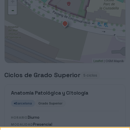
+
-
Leaflet
| OSM Mapnik
Ciclos de Grado Superior
5 ciclos
Anatomía Patológica y Citología
Barcelona
Grado Superior
Diurno
HORARIO
Presencial
MODALIDAD