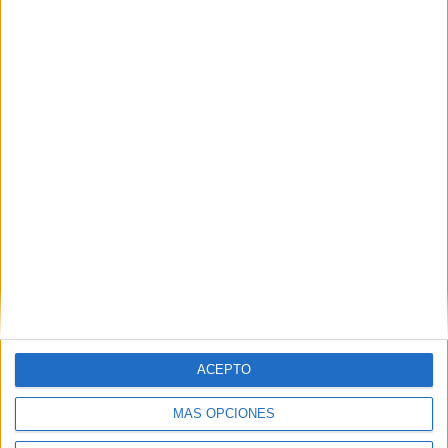
Atención a Personas en Situación de
Dependencia
Barcelona
Grado Medio
Diurno
HORARIO
Presencial
MODALIDAD
Cuidados Auxiliares de Enfermería
Barcelona
Grado Medio
Diurno
HORARIO
Presencial
MODALIDAD
ACEPTO
MÁS OPCIONES