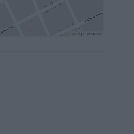
Leaflet
| OSM Mapnik