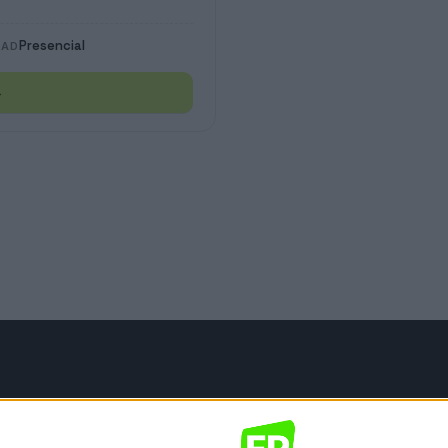
Presencial
DAD
→
mación legal
gal