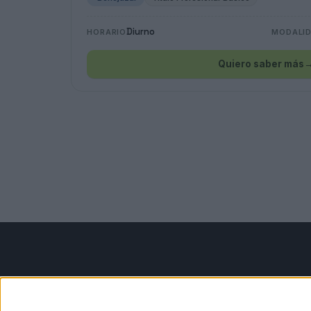
Diurno
HORARIO
MODALI
Quiero saber más
Contáctanos
Infor
Dirección:
Diego de León 47,
Aviso le