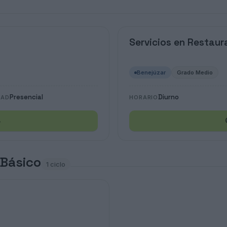
Servicios en Restaur
Benejúzar
Grado Medio
Presencial
Diurno
DAD
HORARIO
→
 Básico
1 ciclo