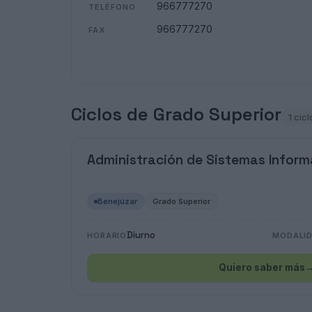
966777270
TELÉFONO
966777270
FAX
Ciclos de Grado Superior
1 cicl
Administración de Sistemas Inform
Benejúzar
Grado Superior
Diurno
HORARIO
MODALI
Quiero saber más