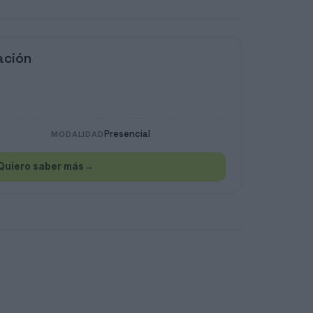
ación
Presencial
MODALIDAD
Quiero saber más
→