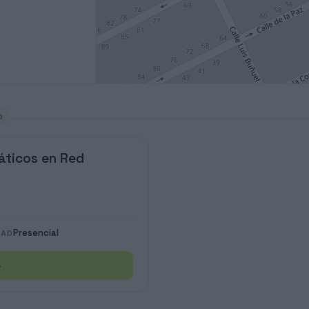
o
áticos en Red
Presencial
DAD
→