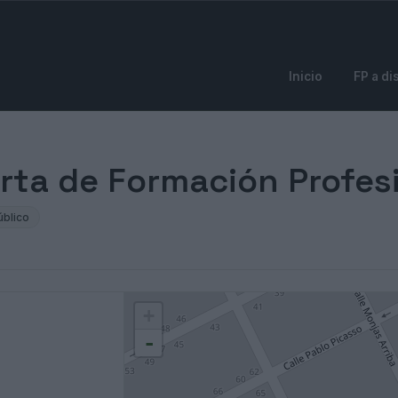
Inicio
FP a di
erta de Formación Profes
úblico
+
-