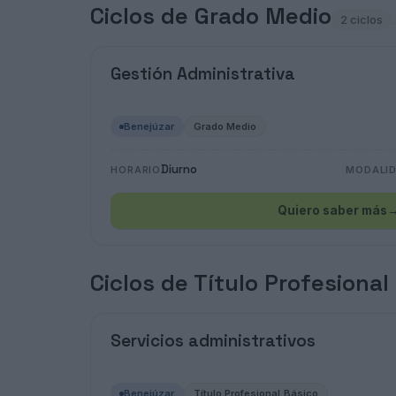
Ciclos de Grado Medio
2 ciclos
Gestión Administrativa
Benejúzar
Grado Medio
Diurno
HORARIO
MODALI
Quiero saber más
Ciclos de Título Profesional
Servicios administrativos
Benejúzar
Título Profesional Básico