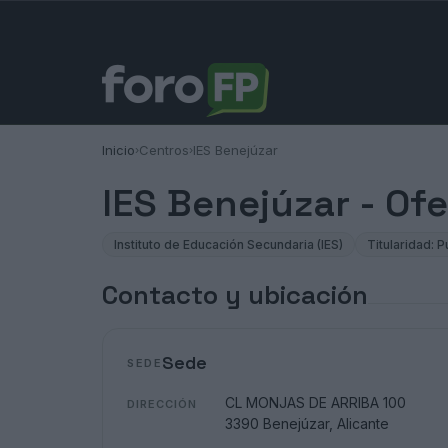
Inicio
Centros
IES Benejúzar
›
›
IES Benejúzar - Of
Instituto de Educación Secundaria (IES)
Titularidad: P
Contacto y ubicación
Sede
SEDE
CL MONJAS DE ARRIBA 100
DIRECCIÓN
3390 Benejúzar, Alicante