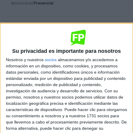
Presencial
MODALIDAD
Patronaje y Moda
Barcelona
Grado Superior
Su privacidad es importante para nosotros
Diurno
HORARIO
Nosotros y nuestros
socios
almacenamos y/o accedemos a
Presencial
MODALIDAD
información en un dispositivo, como cookies, y procesamos
datos personales, como identificadores únicos e información
estándar enviada por un dispositivo para publicidad y contenido
personalizado, medición de publicidad y contenido,
Sistemas de Telecomunicación e
investigación de audiencia y desarrollo de servicios.
Con su
Informáticos
permiso, nosotros y nuestros socios podemos utilizar datos de
localización geográfica precisa e identificación mediante las
Barcelona
Grado Superior
características de dispositivos. Puede hacer clic para otorgarnos
su consentimiento a nosotros y a nuestros 1731 socios para
Diurno
HORARIO
que llevemos a cabo el procesamiento previamente descrito. De
Presencial
MODALIDAD
forma alternativa, puede hacer clic para denegar su