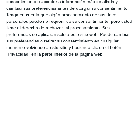
consentimiento o acceder a información más detallada y
cambiar sus preferencias antes de otorgar su consentimiento.
Tenga en cuenta que algún procesamiento de sus datos
Ciclos de Grado Medio
5 ciclos
personales puede no requerir de su consentimiento, pero usted
tiene el derecho de rechazar tal procesamiento. Sus
preferencias se aplicarán solo a este sitio web. Puede cambiar
Confección y Moda
sus preferencias o retirar su consentimiento en cualquier
momento volviendo a este sitio y haciendo clic en el botón
Barcelona
Grado Medio
"Privacidad" en la parte inferior de la página web.
Diurno
HORARIO
Presencial
MODALIDAD
Instalación y Mantenimiento
Electromecánico de Maquinaria y
Conducción de Líneas
Barcelona
Grado Medio