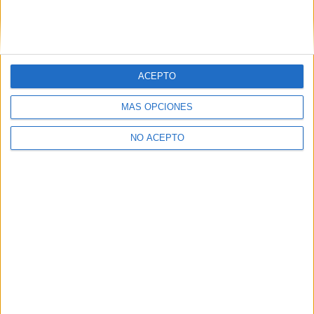
Montaje y Mantenimiento de Instalaciones
de Frio, Climatización y Producción de Calor
ACEPTO
Barcelona
Grado Medio
MÁS OPCIONES
Diurno
HORARIO
NO ACEPTO
Presencial
MODALIDAD
Inicie sesión
o
regístrese
para comentar