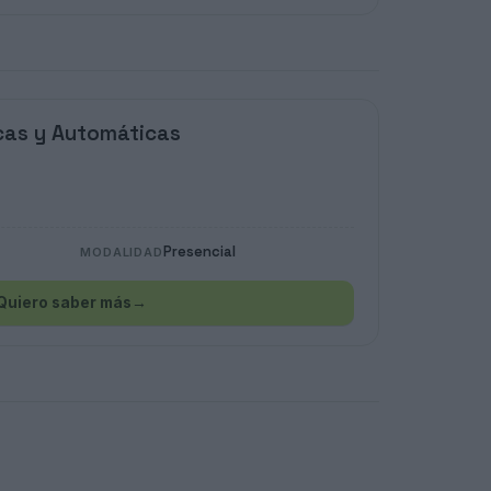
icas y Automáticas
Presencial
MODALIDAD
Quiero saber más
→