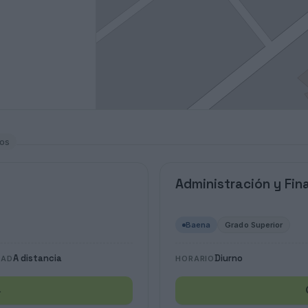
los
Administración y Fin
Baena
Grado Superior
A distancia
Diurno
DAD
HORARIO
→