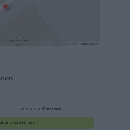
Leaflet
| OSM Mapnik
anzas
Presencial
MODALIDAD
Quiero saber más
→