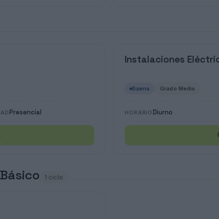
Instalaciones Eléctr
Baena
Grado Medio
Presencial
Diurno
DAD
HORARIO
→
 Básico
1 ciclo