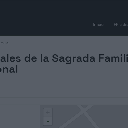
Inicio
FP a di
milia
ales de la Sagrada Famili
onal
+
-