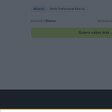
Baena
Título Profesional Básico
Diurno
HORARIO
MODALI
Quiero saber más
Contáctanos
Infor