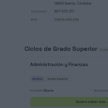
14850 Baena, Córdoba
957 670 217
TELÉFONO
baena.safa.edu
WEB
Ciclos de Grado Superior
2 cic
Administración y Finanzas
Online
Grado Superior
Diurno
HORARIO
MODALI
Quiero saber más