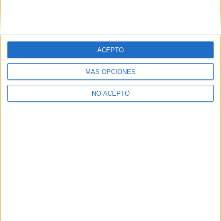
Instalación y Amueblamiento
Barcelona
Grado Medio
ACEPTO
Diurno
HORARIO
Presencial
MODALIDAD
MÁS OPCIONES
NO ACEPTO
Instalaciones de Producción de Calor
Barcelona
Grado Medio
Diurno
HORARIO
Presencial
MODALIDAD
Instalaciones de Telecomunicaciones