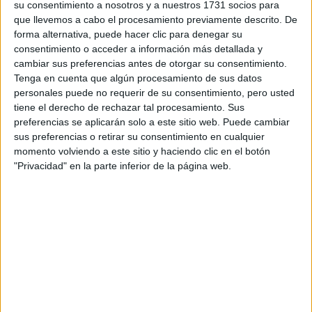
su consentimiento a nosotros y a nuestros 1731 socios para
que llevemos a cabo el procesamiento previamente descrito. De
Diseño y Amueblamiento
forma alternativa, puede hacer clic para denegar su
consentimiento o acceder a información más detallada y
Barcelona
Grado Superior
cambiar sus preferencias antes de otorgar su consentimiento.
Tenga en cuenta que algún procesamiento de sus datos
Diurno
HORARIO
personales puede no requerir de su consentimiento, pero usted
Presencial
MODALIDAD
tiene el derecho de rechazar tal procesamiento. Sus
preferencias se aplicarán solo a este sitio web. Puede cambiar
sus preferencias o retirar su consentimiento en cualquier
momento volviendo a este sitio y haciendo clic en el botón
Diseño y Edición de Publicaciones Impresas y
"Privacidad" en la parte inferior de la página web.
Multimedia
Barcelona
Grado Superior
Diurno
HORARIO
Presencial
MODALIDAD