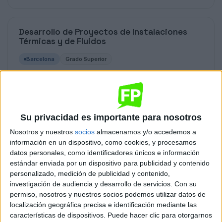
Desarrollo de Proyectos de Instalaciones
Térmicas y de Fluidos
Barcelona
Grado Superior
Diurno
HORARIO
Presencial
MODALIDAD
Su privacidad es importante para nosotros
Nosotros y nuestros
socios
almacenamos y/o accedemos a
Diseño en Fabricación Mecánica
información en un dispositivo, como cookies, y procesamos
datos personales, como identificadores únicos e información
Barcelona
Grado Superior
estándar enviada por un dispositivo para publicidad y contenido
personalizado, medición de publicidad y contenido,
Diurno
HORARIO
investigación de audiencia y desarrollo de servicios.
Con su
Presencial
permiso, nosotros y nuestros socios podemos utilizar datos de
MODALIDAD
localización geográfica precisa e identificación mediante las
características de dispositivos. Puede hacer clic para otorgarnos