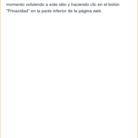
Desarrollo de Aplicaciones Web
momento volviendo a este sitio y haciendo clic en el botón
"Privacidad" en la parte inferior de la página web.
Valdemoro
Grado Superior
Diurno
HORARIO
Presencial
MODALIDAD
Quiero saber más
→
Educación Infantil
Valdemoro
Grado Superior
Diurno
HORARIO
Presencial
MODALIDAD
Quiero saber más
→