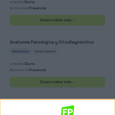
Diurno
HORARIO
Presencial
MODALIDAD
Quiero saber más
→
Anatomía Patológica y Citodiagnóstico
Valdemoro
Grado Superior
Diurno
HORARIO
Presencial
MODALIDAD
Quiero saber más
→
Anatomía Patológica y Citología
Valdemoro
Grado Superior