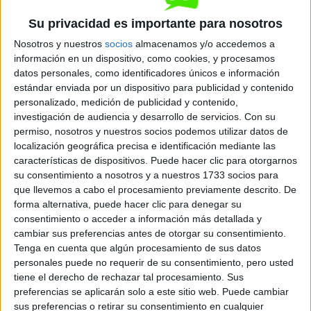
Su privacidad es importante para nosotros
Diurno
HORARIO
Nosotros y nuestros
socios
almacenamos y/o accedemos a
Presencial
MODALIDAD
información en un dispositivo, como cookies, y procesamos
datos personales, como identificadores únicos e información
Quiero saber más
→
estándar enviada por un dispositivo para publicidad y contenido
personalizado, medición de publicidad y contenido,
investigación de audiencia y desarrollo de servicios.
Con su
permiso, nosotros y nuestros socios podemos utilizar datos de
Animación de Actividades Físicas y
localización geográfica precisa e identificación mediante las
Deportivas
características de dispositivos. Puede hacer clic para otorgarnos
su consentimiento a nosotros y a nuestros 1733 socios para
Valdemoro
Grado Superior
que llevemos a cabo el procesamiento previamente descrito. De
forma alternativa, puede hacer clic para denegar su
Diurno
HORARIO
consentimiento o acceder a información más detallada y
Presencial
MODALIDAD
cambiar sus preferencias antes de otorgar su consentimiento.
Tenga en cuenta que algún procesamiento de sus datos
Quiero saber más
→
personales puede no requerir de su consentimiento, pero usted
tiene el derecho de rechazar tal procesamiento. Sus
preferencias se aplicarán solo a este sitio web. Puede cambiar
sus preferencias o retirar su consentimiento en cualquier