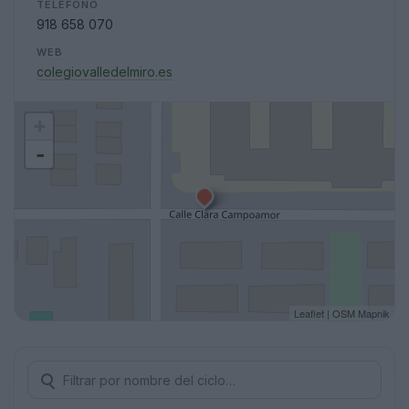
TELÉFONO
918 658 070
WEB
colegiovalledelmiro.es
+
-
Leaflet
| OSM Mapnik