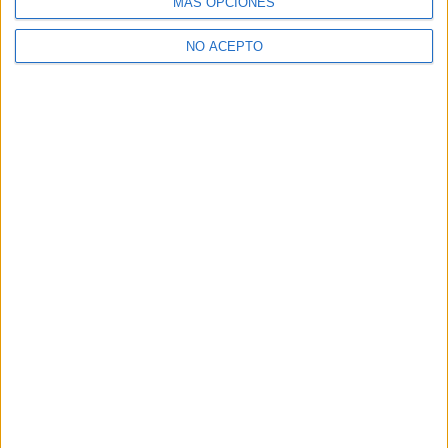
MÁS OPCIONES
Valdemoro
Grado Medio
NO ACEPTO
Diurno
HORARIO
Presencial
MODALIDAD
Quiero saber más
→
Gestión Administrativa
Online
Grado Medio
Diurno
HORARIO
A distancia
MODALIDAD
Quiero saber más
→