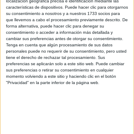
localización geográfica precisa e identificación mediante las
Educación Infantil
características de dispositivos. Puede hacer clic para otorgarnos
su consentimiento a nosotros y a nuestros 1733 socios para
Sevilla
Grado Superior
que llevemos a cabo el procesamiento previamente descrito. De
forma alternativa, puede hacer clic para denegar su
Diurno
HORARIO
consentimiento o acceder a información más detallada y
Presencial
MODALIDAD
cambiar sus preferencias antes de otorgar su consentimiento.
Tenga en cuenta que algún procesamiento de sus datos
Quiero saber más
→
personales puede no requerir de su consentimiento, pero usted
tiene el derecho de rechazar tal procesamiento. Sus
preferencias se aplicarán solo a este sitio web. Puede cambiar
sus preferencias o retirar su consentimiento en cualquier
Gestión de Alojamientos Turísticos
momento volviendo a este sitio y haciendo clic en el botón
"Privacidad" en la parte inferior de la página web.
Sevilla
Grado Superior
Diurno
HORARIO
Presencial
MODALIDAD
Quiero saber más
→