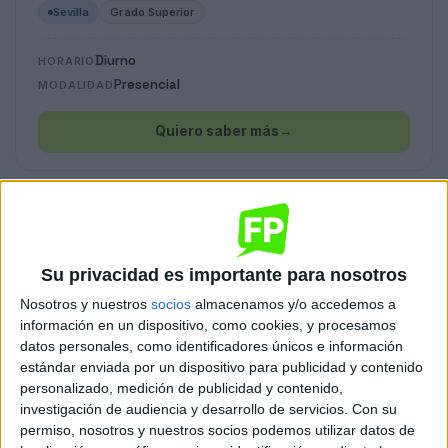
Sevilla
Grado Superior
Diurno
HORARIO
Presencial
MODALIDAD
Quiero saber más
→
Dietética
Sevilla
Grado Superior
Su privacidad es importante para nosotros
Diurno
HORARIO
Nosotros y nuestros
socios
almacenamos y/o accedemos a
Presencial
información en un dispositivo, como cookies, y procesamos
MODALIDAD
datos personales, como identificadores únicos e información
estándar enviada por un dispositivo para publicidad y contenido
Quiero saber más
→
personalizado, medición de publicidad y contenido,
investigación de audiencia y desarrollo de servicios.
Con su
permiso, nosotros y nuestros socios podemos utilizar datos de