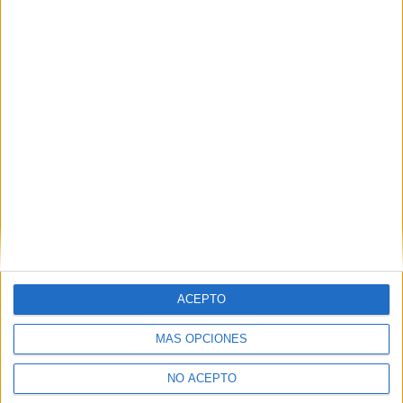
Presencial
MODALIDAD
Quiero saber más
→
Cuidados Auxiliares de Enfermería
Sevilla
Grado Medio
Diurno
HORARIO
Presencial
MODALIDAD
Quiero saber más
→
ACEPTO
MÁS OPCIONES
Farmacia y Parafarmacia
NO ACEPTO
Sevilla
Grado Medio