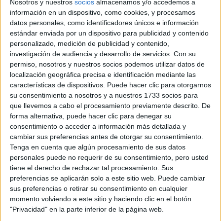
Nosotros y nuestros
socios
almacenamos y/o accedemos a
información en un dispositivo, como cookies, y procesamos
Tarragona
Grado Superior
datos personales, como identificadores únicos e información
estándar enviada por un dispositivo para publicidad y contenido
Diurno
HORARIO
personalizado, medición de publicidad y contenido,
Presencial
MODALIDAD
investigación de audiencia y desarrollo de servicios.
Con su
permiso, nosotros y nuestros socios podemos utilizar datos de
Quiero saber más
→
localización geográfica precisa e identificación mediante las
características de dispositivos. Puede hacer clic para otorgarnos
su consentimiento a nosotros y a nuestros 1733 socios para
que llevemos a cabo el procesamiento previamente descrito. De
Desarrollo de Aplicaciones Informáticas
forma alternativa, puede hacer clic para denegar su
consentimiento o acceder a información más detallada y
Tarragona
Grado Superior
cambiar sus preferencias antes de otorgar su consentimiento.
Tenga en cuenta que algún procesamiento de sus datos
personales puede no requerir de su consentimiento, pero usted
Diurno
HORARIO
tiene el derecho de rechazar tal procesamiento. Sus
Presencial
MODALIDAD
preferencias se aplicarán solo a este sitio web. Puede cambiar
sus preferencias o retirar su consentimiento en cualquier
Quiero saber más
→
momento volviendo a este sitio y haciendo clic en el botón
"Privacidad" en la parte inferior de la página web.