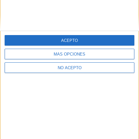
Inicie sesión
o
regístrese
para comentar
ACEPTO
MÁS OPCIONES
NO ACEPTO
Contáctanos
Dirección:
Diego de León 47, 28006 Madrid
Phone:
+34 91 593 2767
Email:
info@forofp.es