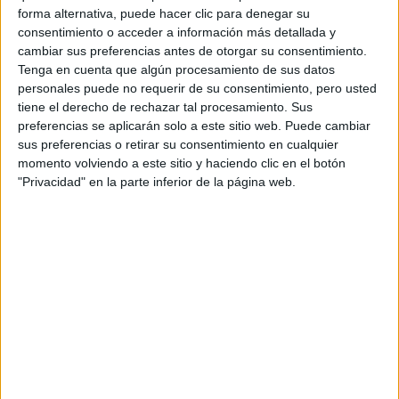
Paisajismo y Medio Rural
forma alternativa, puede hacer clic para denegar su
consentimiento o acceder a información más detallada y
Aguadulce
Grado Superior
cambiar sus preferencias antes de otorgar su consentimiento.
Tenga en cuenta que algún procesamiento de sus datos
Nocturno
HORARIO
personales puede no requerir de su consentimiento, pero usted
Presencial
MODALIDAD
tiene el derecho de rechazar tal procesamiento. Sus
preferencias se aplicarán solo a este sitio web. Puede cambiar
sus preferencias o retirar su consentimiento en cualquier
Quiero saber más
→
momento volviendo a este sitio y haciendo clic en el botón
"Privacidad" en la parte inferior de la página web.
Procesos y Calidad en la Industria
Alimentaria
Aguadulce
Grado Superior
Diurno
HORARIO
Presencial
MODALIDAD
Quiero saber más
→