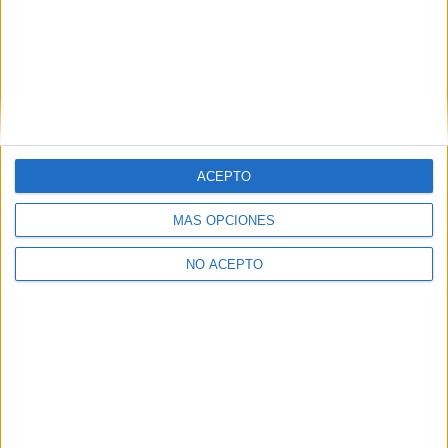
Presencial
MODALIDAD
Quiero saber más
→
Producción Agroecológica
ACEPTO
Aguadulce
Grado Medio
MÁS OPCIONES
Diurno
HORARIO
Presencial
MODALIDAD
NO ACEPTO
Quiero saber más
→
Inicie sesión
o
regístrese
para comentar