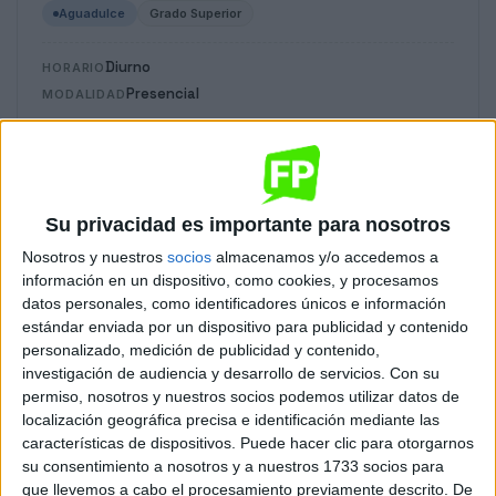
Aguadulce
Grado Superior
Diurno
HORARIO
Presencial
MODALIDAD
Quiero saber más
→
Su privacidad es importante para nosotros
Paisajismo y Medio Rural
Nosotros y nuestros
socios
almacenamos y/o accedemos a
información en un dispositivo, como cookies, y procesamos
Aguadulce
Grado Superior
datos personales, como identificadores únicos e información
estándar enviada por un dispositivo para publicidad y contenido
Diurno
HORARIO
personalizado, medición de publicidad y contenido,
Presencial
MODALIDAD
investigación de audiencia y desarrollo de servicios.
Con su
permiso, nosotros y nuestros socios podemos utilizar datos de
Quiero saber más
→
localización geográfica precisa e identificación mediante las
características de dispositivos. Puede hacer clic para otorgarnos
su consentimiento a nosotros y a nuestros 1733 socios para
que llevemos a cabo el procesamiento previamente descrito. De