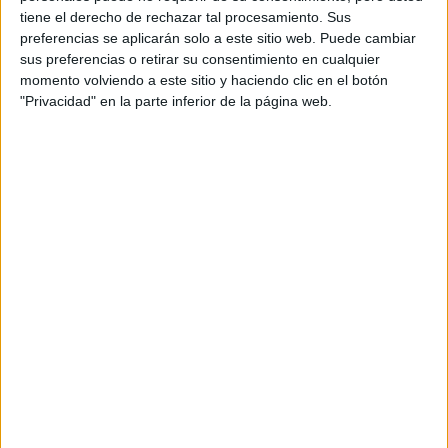
tiene el derecho de rechazar tal procesamiento. Sus
Madrid
Grado Superior
preferencias se aplicarán solo a este sitio web. Puede cambiar
sus preferencias o retirar su consentimiento en cualquier
Diurno
HORARIO
momento volviendo a este sitio y haciendo clic en el botón
Presencial
MODALIDAD
"Privacidad" en la parte inferior de la página web.
Quiero saber más
→
Gestión Comercial y Márketing
Madrid
Grado Superior
Diurno
HORARIO
Presencial
MODALIDAD
Quiero saber más
→