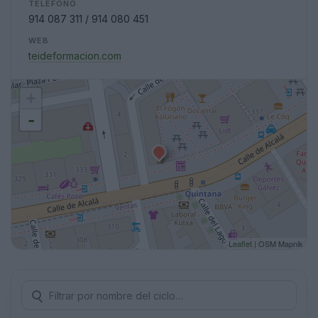
TELÉFONO
914 087 311 / 914 080 451
WEB
teideformacion.com
+
-
Leaflet
| OSM Mapnik