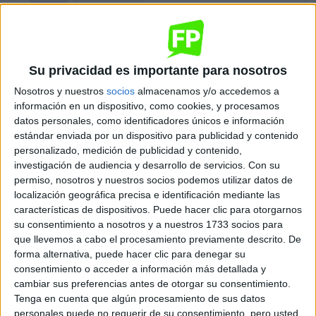
Diurno
HORARIO
Presencial
MODALIDAD
Su privacidad es importante para nosotros
Quiero saber más
→
Nosotros y nuestros
socios
almacenamos y/o accedemos a
información en un dispositivo, como cookies, y procesamos
datos personales, como identificadores únicos e información
estándar enviada por un dispositivo para publicidad y contenido
Desarrollo de Aplicaciones Multiplataforma
personalizado, medición de publicidad y contenido,
investigación de audiencia y desarrollo de servicios.
Con su
Madrid
Grado Superior
permiso, nosotros y nuestros socios podemos utilizar datos de
localización geográfica precisa e identificación mediante las
Diurno
HORARIO
características de dispositivos. Puede hacer clic para otorgarnos
Presencial
MODALIDAD
su consentimiento a nosotros y a nuestros 1733 socios para
que llevemos a cabo el procesamiento previamente descrito. De
Quiero saber más
→
forma alternativa, puede hacer clic para denegar su
consentimiento o acceder a información más detallada y
cambiar sus preferencias antes de otorgar su consentimiento.
Tenga en cuenta que algún procesamiento de sus datos
Educación Infantil
personales puede no requerir de su consentimiento, pero usted