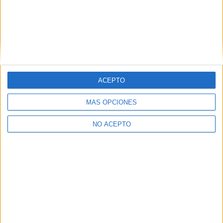
Quiero saber más
→
ACEPTO
Inicie sesión
o
regístrese
para comentar
MÁS OPCIONES
NO ACEPTO
Contáctanos
Dirección:
Diego de León 47, 28006 Madrid
Phone:
+34 91 593 2767