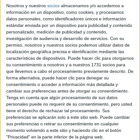
Laboratorio Clínico y Biomédico
Nosotros y nuestros
socios
almacenamos y/o accedemos a
información en un dispositivo, como cookies, y procesamos
Alicante/Alacant
Grado Superior
datos personales, como identificadores únicos e información
estándar enviada por un dispositivo para publicidad y contenido
Diurno
HORARIO
personalizado, medición de publicidad y contenido,
Presencial
MODALIDAD
investigación de audiencia y desarrollo de servicios.
Con su
permiso, nosotros y nuestros socios podemos utilizar datos de
Quiero saber más
→
localización geográfica precisa e identificación mediante las
características de dispositivos. Puede hacer clic para otorgarnos
su consentimiento a nosotros y a nuestros 1731 socios para
que llevemos a cabo el procesamiento previamente descrito. De
Ciclos de Grado Medio
3 ciclos
forma alternativa, puede hacer clic para denegar su
consentimiento o acceder a información más detallada y
cambiar sus preferencias antes de otorgar su consentimiento.
Cuidados Auxiliares de Enfermería
Tenga en cuenta que algún procesamiento de sus datos
personales puede no requerir de su consentimiento, pero usted
Alicante/Alacant
Grado Medio
tiene el derecho de rechazar tal procesamiento. Sus
preferencias se aplicarán solo a este sitio web. Puede cambiar
Diurno
HORARIO
sus preferencias o retirar su consentimiento en cualquier
Presencial
MODALIDAD
momento volviendo a este sitio y haciendo clic en el botón
"Privacidad" en la parte inferior de la página web.