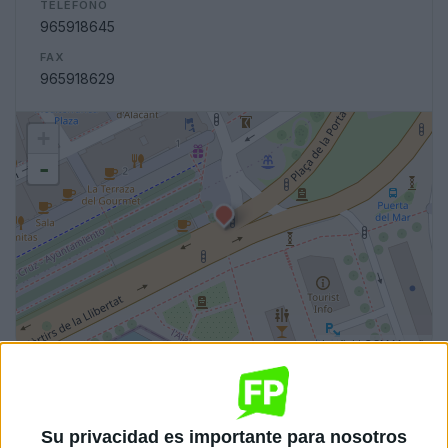
TELÉFONO
965918645
FAX
965918629
+
-
Leaflet
| OSM Mapnik
Ciclos de Grado Superior
1 ciclo
Su privacidad es importante para nosotros