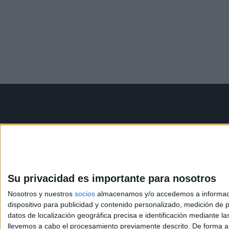
Contáctanos
Infor
Dirección:
Diego de León 47,
Aviso le
28006 Madrid
Política 
Condicio
Su privacidad es importante para nosotros
Phone:
+34 91 593 2767
Política
Nosotros y nuestros
socios
almacenamos y/o accedemos a información
Email:
info@forofp.es
dispositivo para publicidad y contenido personalizado, medición de pu
datos de localización geográfica precisa e identificación mediante l
llevemos a cabo el procesamiento previamente descrito. De forma al