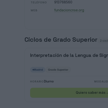
913768560
TELÉFONO
fundacioncnse.org
WEB
Ciclos de Grado Superior
2 cic
Interpretación de la Lengua de Sig
Madrid
Grado Superior
Diurno
HORARIO
MODALI
Quiero saber más