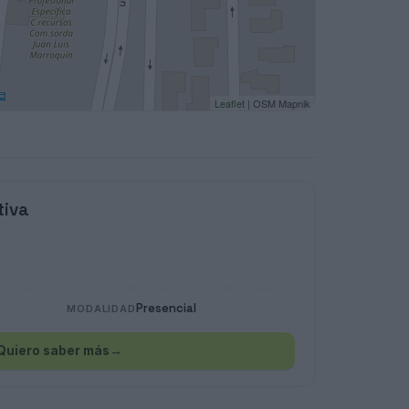
Leaflet
| OSM Mapnik
tiva
Presencial
MODALIDAD
Quiero saber más
→