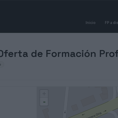
Inicio
FP a di
Oferta de Formación Prof
o
+
-