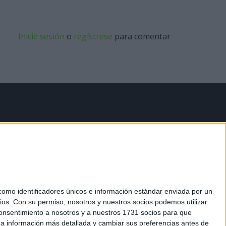
Inicie sesión
o
regístrese
para comentar
mo identificadores únicos e información estándar enviada por un
ios.
Con su permiso, nosotros y nuestros socios podemos utilizar
 consentimiento a nosotros y a nuestros 1731 socios para que
 a información más detallada y cambiar sus preferencias antes de