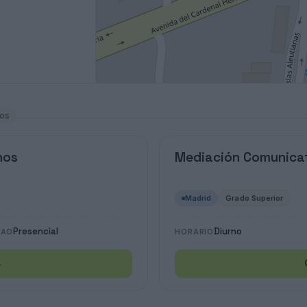
los
nos
Mediación Comunica
Madrid
Grado Superior
Presencial
Diurno
DAD
HORARIO
→