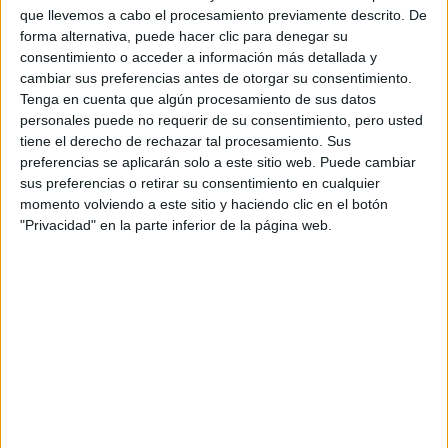
HORARIO
que llevemos a cabo el procesamiento previamente descrito. De
Presencial
MODALIDAD
forma alternativa, puede hacer clic para denegar su
consentimiento o acceder a información más detallada y
cambiar sus preferencias antes de otorgar su consentimiento.
Tenga en cuenta que algún procesamiento de sus datos
Servicios comerciales
personales puede no requerir de su consentimiento, pero usted
tiene el derecho de rechazar tal procesamiento. Sus
Vitoria-Gasteiz
Título Profesional Básico
preferencias se aplicarán solo a este sitio web. Puede cambiar
sus preferencias o retirar su consentimiento en cualquier
Diurno
HORARIO
momento volviendo a este sitio y haciendo clic en el botón
Presencial
MODALIDAD
"Privacidad" en la parte inferior de la página web.
Inicie sesión
o
regístrese
para comentar