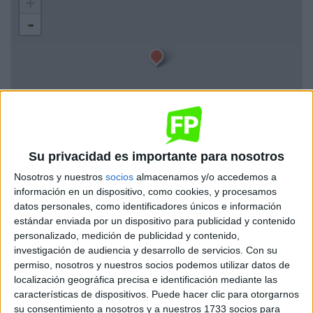
+
-
Leaflet
| OSM Mapnik
Su privacidad es importante para nosotros
Ciclos de Título Profesional Básico
Nosotros y nuestros
socios
almacenamos y/o accedemos a
información en un dispositivo, como cookies, y procesamos
2 ciclos
datos personales, como identificadores únicos e información
estándar enviada por un dispositivo para publicidad y contenido
personalizado, medición de publicidad y contenido,
Actividades Domésticas y Limpieza de
investigación de audiencia y desarrollo de servicios.
Con su
Edificios
permiso, nosotros y nuestros socios podemos utilizar datos de
Vitoria-Gasteiz
Título Profesional Básico
localización geográfica precisa e identificación mediante las
características de dispositivos. Puede hacer clic para otorgarnos
su consentimiento a nosotros y a nuestros 1733 socios para
Diurno