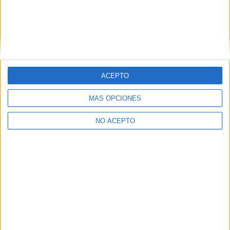
Contáctanos
Dirección:
Diego de León 47, 28006 Madrid
ACEPTO
Phone:
+34 91 593 2767
MÁS OPCIONES
Email:
info@forofp.es
NO ACEPTO
Información legal
Aviso legal
Política de privacidad
Condiciones generales de contratación
Política de cookies